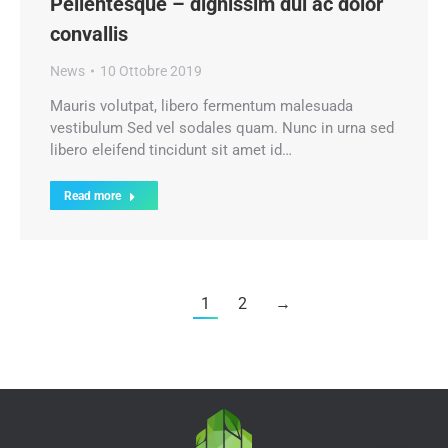
Pellentesque – dignissim dui ac dolor
convallis
News
10 Ottobre 2019
Mauris volutpat, libero fermentum malesuada
vestibulum Sed vel sodales quam. Nunc in urna sed
libero eleifend tincidunt sit amet id…
Read more
1
2
→