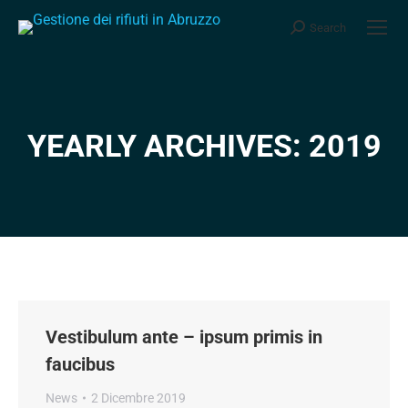
Search
Search:
YEARLY ARCHIVES: 2019
You are here:
Vestibulum ante – ipsum primis in
faucibus
News
2 Dicembre 2019