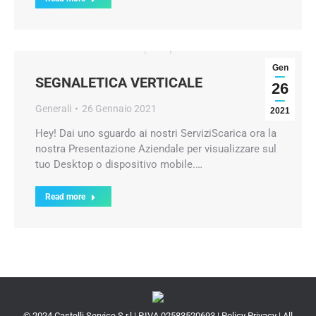
Gen
SEGNALETICA VERTICALE
26
Generali
26 Gennaio 2021
2021
Hey! Dai uno sguardo ai nostri ServiziScarica ora la
nostra Presentazione Aziendale per visualizzare sul
tuo Desktop o dispositivo mobile.…
Read more
© 2024 Castelli Service S.r.l | P.IVA 02583520693 |
Policy Privacy
| All