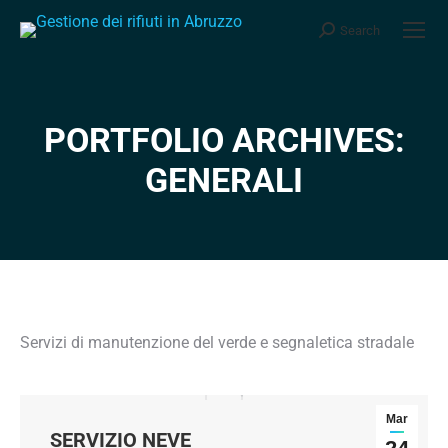
Search
Search:
PORTFOLIO ARCHIVES:
You are here:
GENERALI
Servizi di manutenzione del verde e segnaletica stradale
Mar
SERVIZIO NEVE